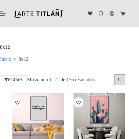
Saltar
al
contenido
Carro
de
compra
8x12
Inicio
8x12
Ordenado
Mostrando 1–21 de 156 resultados
FILTROS
por
popularidad