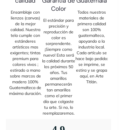
calidad
Garantía de
Guatemala
Color
Ensamblaje con
Todos nuestros
lienzos (canvas)
materiales de
El estándar para
de la mejor
primera calidad
precisión y
calidad. Nuestra
son 100%
reproducción de
tela cumple con
guatemalteco,
color es
estánderes
apoyando a la
sorprendente.
artísticos mas
industria local.
¡Siempre como
exigentes; tintas
Cada artículo se
nuevo! Esta será
premium para
hace bajo pedido:
la calidad durante
colores vivos ;
se imprime, se
los próximos 50
estirado a mano
estira y se grapa
años. Tus
sobre marcos de
aquí, en Arte
amarillos
madera 100%
Titlán.
permanecerán
Guatemalteca de
tan amarillos
máxima duración.
como el primer
día que colgaste
tu arte. Si no, lo
reemplazaremos.
4,9