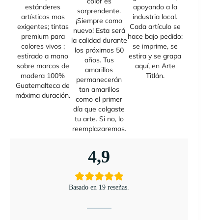
color es
estánderes
apoyando a la
sorprendente.
artísticos mas
industria local.
¡Siempre como
exigentes; tintas
Cada artículo se
nuevo! Esta será
premium para
hace bajo pedido:
la calidad durante
colores vivos ;
se imprime, se
los próximos 50
estirado a mano
estira y se grapa
años. Tus
sobre marcos de
aquí, en Arte
amarillos
madera 100%
Titlán.
permanecerán
Guatemalteca de
tan amarillos
máxima duración.
como el primer
día que colgaste
tu arte. Si no, lo
reemplazaremos.
4,9
Basado en 19 reseñas.