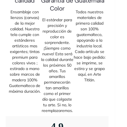
calidad
Garantía de
Guatemala
Color
Ensamblaje con
Todos nuestros
lienzos (canvas)
materiales de
El estándar para
de la mejor
primera calidad
precisión y
calidad. Nuestra
son 100%
reproducción de
tela cumple con
guatemalteco,
color es
estánderes
apoyando a la
sorprendente.
artísticos mas
industria local.
¡Siempre como
exigentes; tintas
Cada artículo se
nuevo! Esta será
premium para
hace bajo pedido:
la calidad durante
colores vivos ;
se imprime, se
los próximos 50
estirado a mano
estira y se grapa
años. Tus
sobre marcos de
aquí, en Arte
amarillos
madera 100%
Titlán.
permanecerán
Guatemalteca de
tan amarillos
máxima duración.
como el primer
día que colgaste
tu arte. Si no, lo
reemplazaremos.
4,9