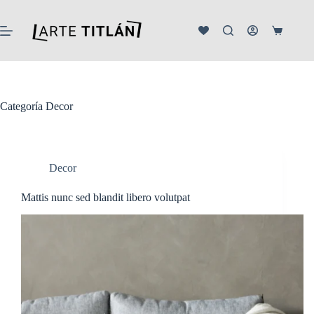
Saltar
al
contenido
Carro
de
compra
Categoría
Decor
Decor
Mattis nunc sed blandit libero volutpat