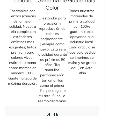
calidad
Garantía de
Guatemala
Color
Ensamblaje con
Todos nuestros
lienzos (canvas)
materiales de
El estándar para
de la mejor
primera calidad
precisión y
calidad. Nuestra
son 100%
reproducción de
tela cumple con
guatemalteco,
color es
estánderes
apoyando a la
sorprendente.
artísticos mas
industria local.
¡Siempre como
exigentes; tintas
Cada artículo se
nuevo! Esta será
premium para
hace bajo pedido:
la calidad durante
colores vivos ;
se imprime, se
los próximos 50
estirado a mano
estira y se grapa
años. Tus
sobre marcos de
aquí, en Arte
amarillos
madera 100%
Titlán.
permanecerán
Guatemalteca de
tan amarillos
máxima duración.
como el primer
día que colgaste
tu arte. Si no, lo
reemplazaremos.
4,9