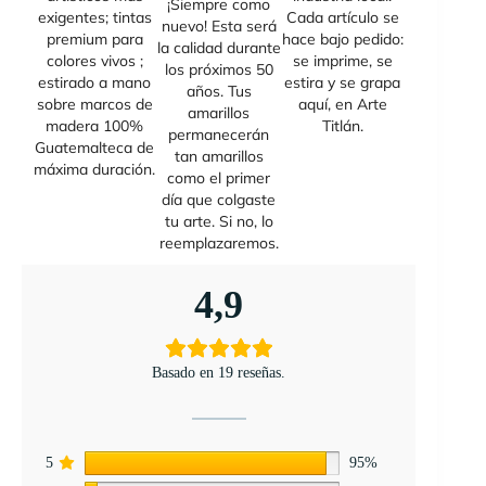
¡Siempre como
exigentes; tintas
Cada artículo se
nuevo! Esta será
premium para
hace bajo pedido:
la calidad durante
colores vivos ;
se imprime, se
los próximos 50
estirado a mano
estira y se grapa
años. Tus
sobre marcos de
aquí, en Arte
amarillos
madera 100%
Titlán.
permanecerán
Guatemalteca de
tan amarillos
máxima duración.
como el primer
día que colgaste
tu arte. Si no, lo
reemplazaremos.
4,9
Basado en 19 reseñas.
5
95%